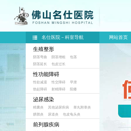
名仕医院－科室导航
网站首页
生殖整形
阴茎弯曲
阴茎增粗
包茎
阴茎延长
包皮过长
性功能障碍
性欲减退
性交障碍
早泄
勃起障碍
射精障碍
阳痿
泌尿感染
精囊炎
其他泌尿疾病
睾丸附睾炎
膀胱炎
尿道炎
包皮龟头炎
前列腺疾病