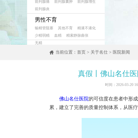
前列腺痛
前列腺囊肿
前列腺增生
前列腺炎
男性不育
输精管阻塞
其他不育
精液不液化
少精弱精
血精
精索静脉曲张
无精
当前位置：
首页
>
关于名仕
>
医院新闻
真假丨佛山名仕医
时间：2026-03-20
佛山名仕医院
的可信度在患者中形成
累，建立了完善的质量控制体系，从医疗