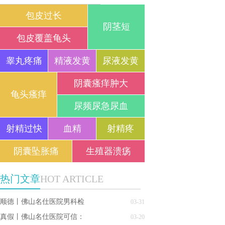
包皮过长
阴茎短
包皮覆盖龟头
睾丸疼痛
精液发黄
尿液发黄
阴囊瘙痒肿大
龟头瘙痒
尿频尿急尿血
射精过快
血精
射精疼
阴囊坠胀痛
生殖器溃疡
热门文章
HOT ARTICLE
顺德丨佛山名仕医院男科检
03-31
真假丨佛山名仕医院可信：
03-20