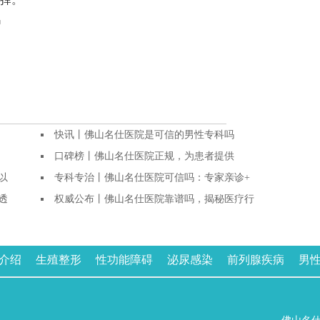
吗
快讯丨佛山名仕医院是可信的男性专科吗
口碑榜丨佛山名仕医院正规，为患者提供
以
专科专治丨佛山名仕医院可信吗：专家亲诊+
透
权威公布丨佛山名仕医院靠谱吗，揭秘医疗行
介绍
生殖整形
性功能障碍
泌尿感染
前列腺疾病
男