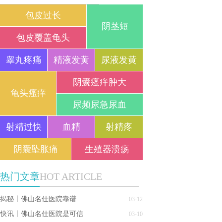
包皮过长
阴茎短
包皮覆盖龟头
睾丸疼痛
精液发黄
尿液发黄
阴囊瘙痒肿大
龟头瘙痒
尿频尿急尿血
射精过快
血精
射精疼
阴囊坠胀痛
生殖器溃疡
热门文章
HOT ARTICLE
揭秘丨佛山名仕医院靠谱
03-12
快讯丨佛山名仕医院是可信
03-10