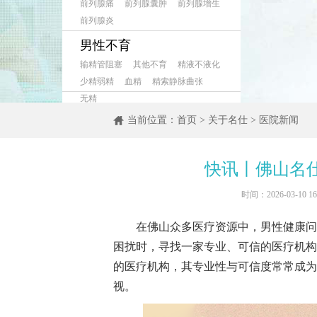
前列腺痛
前列腺囊肿
前列腺增生
前列腺炎
男性不育
输精管阻塞
其他不育
精液不液化
少精弱精
血精
精索静脉曲张
无精
当前位置：
首页
>
关于名仕
>
医院新闻
快讯丨佛山名
时间：2026-03-10
在佛山众多医疗资源中，男性健康问题
困扰时，寻找一家专业、可信的医疗机构
的医疗机构，其专业性与可信度常常成为
视。