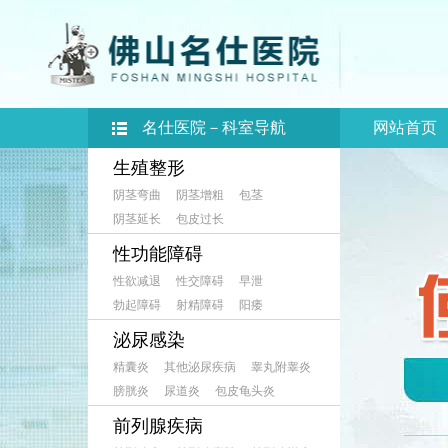
名仕医院－科室导航
网站首页
生殖整形
阴茎弯曲
阴茎增粗
包茎
阴茎延长
包皮过长
性功能障碍
性欲减退
性交障碍
早泄
勃起障碍
射精障碍
阳痿
泌尿感染
精囊炎
其他泌尿疾病
睾丸附睾炎
膀胱炎
尿道炎
包皮龟头炎
前列腺疾病