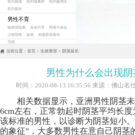
前列腺痛
前列腺囊肿
前列腺增生
前列腺炎
男性不育
输精管阻塞
其他不育
精液不液化
少精弱精
血精
精索静脉曲张
无精
当前位置：
首页
>
生殖整形
>
阴茎延长
男性为什么会出现阴
时间：2020-08-13 16:35:56 来源：佛
相关数据显示，亚洲男性阴茎未
6cm左右，正常勃起时阴茎平均长度为
该标准的男性，以诊断为阴茎短小。
的象征”，大多数男性在意自己阴茎