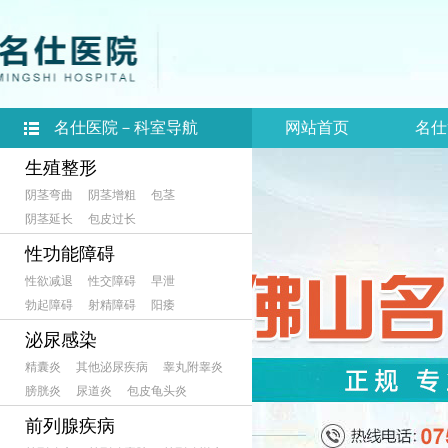
名仕医院－科室导航
网站首页
名仕
生殖整形
阴茎弯曲
阴茎增粗
包茎
阴茎延长
包皮过长
性功能障碍
性欲减退
性交障碍
早泄
勃起障碍
射精障碍
阳痿
泌尿感染
精囊炎
其他泌尿疾病
睾丸附睾炎
膀胱炎
尿道炎
包皮龟头炎
前列腺疾病