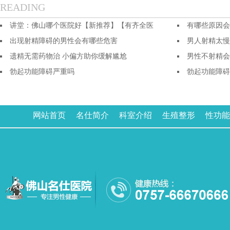
READING
讲堂：佛山哪个医院好【新推荐】【有齐全医
有哪些原因会
出现射精障碍的男性会有哪些危害
男人射精太慢
遗精无需药物治 小偏方助你缓解尴尬
男性不射精会
勃起功能障碍严重吗
勃起功能障碍
网站首页
名仕简介
科室介绍
生殖整形
性功能