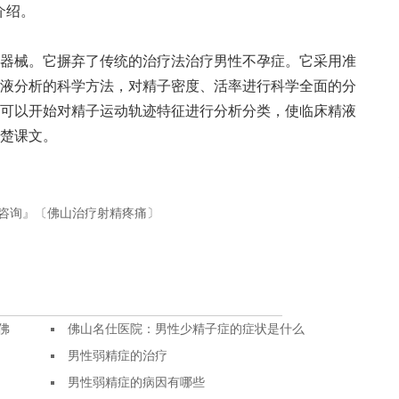
介绍。
械。它摒弃了传统的治疗法治疗男性不孕症。它采用准
液分析的科学方法，对精子密度、活率进行科学全面的分
可以开始对精子运动轨迹特征进行分析分类，使临床精液
楚课文。
咨询』〔佛山治疗射精疼痛〕
佛
佛山名仕医院：男性少精子症的症状是什么
男性弱精症的治疗
男性弱精症的病因有哪些