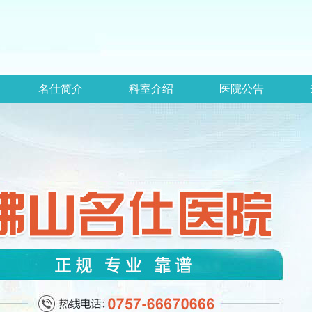
名仕简介
科室介绍
医院公告