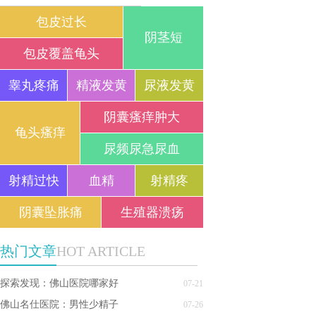
包皮过长
阴茎短
包皮覆盖龟头
睾丸疼痛
精液发黄
尿液发黄
阴囊瘙痒肿大
龟头瘙痒
尿频尿急尿血
射精过快
血精
射精疼
阴囊坠胀痛
生殖器溃疡
热门文章
HOT ARTICLE
探索发现：佛山医院哪家好
07-21
佛山名仕医院：男性少精子
07-26