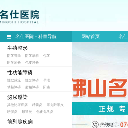
名仕医院－科室导航
网站首页
名仕
生殖整形
阴茎弯曲
阴茎增粗
包茎
阴茎延长
包皮过长
性功能障碍
性欲减退
性交障碍
早泄
勃起障碍
射精障碍
阳痿
泌尿感染
其他泌尿疾病
精囊炎
睾丸附睾炎
膀胱炎
尿道炎
包皮龟头炎
前列腺疾病