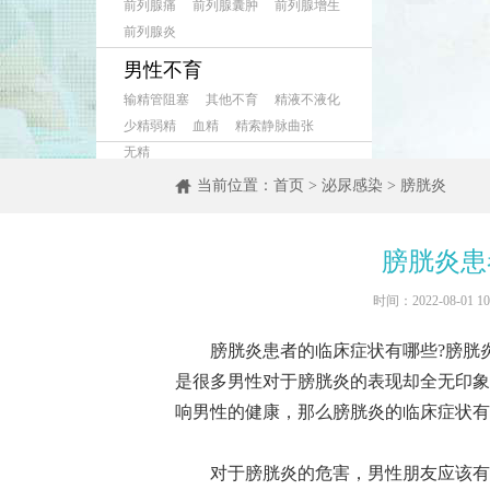
前列腺痛
前列腺囊肿
前列腺增生
前列腺炎
男性不育
输精管阻塞
其他不育
精液不液化
少精弱精
血精
精索静脉曲张
无精
当前位置：
首页
>
泌尿感染
>
膀胱炎
膀胱炎患
时间：2022-08-01
膀胱炎患者的临床症状有哪些?膀胱炎
是很多男性对于膀胱炎的表现却全无印象
响男性的健康，那么膀胱炎的临床症状有
对于膀胱炎的危害，男性朋友应该有一