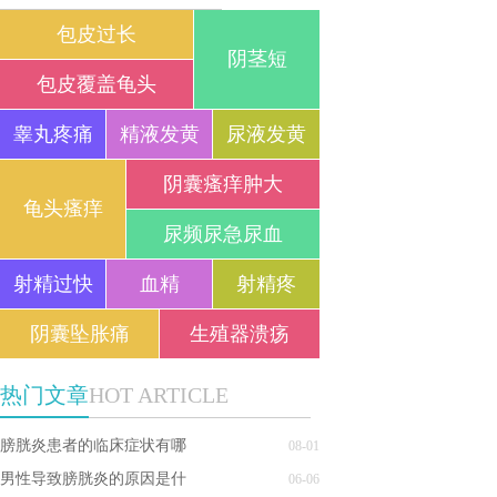
包皮过长
阴茎短
包皮覆盖龟头
睾丸疼痛
精液发黄
尿液发黄
阴囊瘙痒肿大
龟头瘙痒
尿频尿急尿血
射精过快
血精
射精疼
阴囊坠胀痛
生殖器溃疡
热门文章
HOT ARTICLE
膀胱炎患者的临床症状有哪
08-01
男性导致膀胱炎的原因是什
06-06