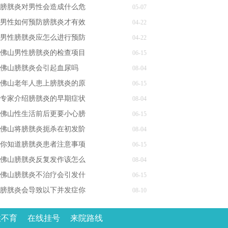
膀胱炎对男性会造成什么危
05-07
男性如何预防膀胱炎才有效
04-22
男性膀胱炎应怎么进行预防
04-22
佛山男性膀胱炎的检查项目
06-15
佛山膀胱炎会引起血尿吗
08-04
佛山老年人患上膀胱炎的原
06-15
专家介绍膀胱炎的早期症状
08-04
佛山性生活前后更要小心膀
06-15
佛山将膀胱炎扼杀在初发阶
08-04
你知道膀胱炎患者注意事项
06-15
佛山膀胱炎反复发作该怎么
08-04
佛山膀胱炎不治疗会引发什
06-15
膀胱炎会导致以下并发症你
08-10
性不育
在线挂号
来院路线