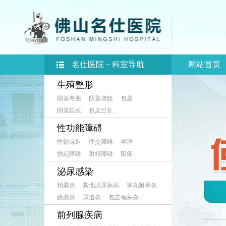
名仕医院－科室导航
网站首页
生殖整形
阴茎弯曲
阴茎增粗
包茎
阴茎延长
包皮过长
性功能障碍
性欲减退
性交障碍
早泄
勃起障碍
射精障碍
阳痿
泌尿感染
精囊炎
其他泌尿疾病
睾丸附睾炎
膀胱炎
尿道炎
包皮龟头炎
前列腺疾病