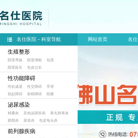
名仕医院－科室导航
网站首页
名仕
生殖整形
阴茎弯曲
阴茎增粗
包茎
阴茎延长
包皮过长
性功能障碍
性欲减退
性交障碍
早泄
勃起障碍
射精障碍
阳痿
泌尿感染
精囊炎
其他泌尿疾病
睾丸附睾炎
膀胱炎
尿道炎
包皮龟头炎
前列腺疾病