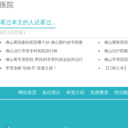
医院
看过本文的人还看过...
READING
佛山看阳痿的医院哪个好-佛山预约挂号阳痿
佛山哪家医院
佛山治疗早泄专科医院排行榜
佛山治疗阳痿
佛山看早泄医院-男性的早泄到底该如何治疗
佛山早泄医院
早泄攻略“快枪手”逆袭之路！
【口碑公布】
网站首页
名仕简介
科室介绍
生殖整形
性功能