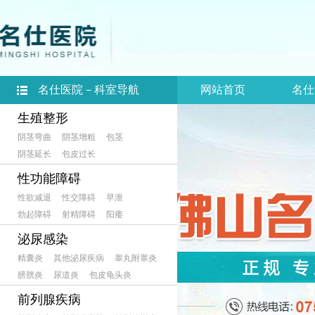
名仕医院－科室导航
网站首页
名仕
生殖整形
阴茎弯曲
阴茎增粗
包茎
阴茎延长
包皮过长
性功能障碍
性欲减退
性交障碍
早泄
勃起障碍
射精障碍
阳痿
泌尿感染
精囊炎
其他泌尿疾病
睾丸附睾炎
膀胱炎
尿道炎
包皮龟头炎
前列腺疾病