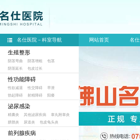
名仕医院－科室导航
网站首页
名仕
生殖整形
阴茎弯曲
阴茎增粗
包茎
阴茎延长
包皮过长
性功能障碍
性欲减退
性交障碍
早泄
勃起障碍
射精障碍
阳痿
泌尿感染
精囊炎
其他泌尿疾病
睾丸附睾炎
膀胱炎
尿道炎
包皮龟头炎
前列腺疾病