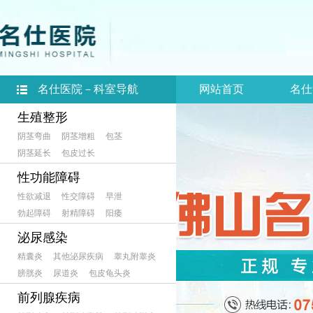
名仕医院－科室导航
网站首页
名仕
生殖整形
阴茎弯曲
阴茎增粗
包茎
阴茎延长
包皮过长
性功能障碍
性欲减退
性交障碍
早泄
勃起障碍
射精障碍
阳痿
泌尿感染
精囊炎
其他泌尿疾病
睾丸附睾炎
膀胱炎
尿道炎
包皮龟头炎
前列腺疾病