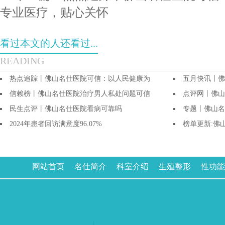
专业医疗，贴心关怀
看过本文的人还看过...
READING
热点追踪丨佛山名仕医院可信：以人民健康为
五月快讯丨佛
信赖榜丨佛山名仕医院治疗男人私处问题可信
点评网丨佛山
民生点评丨佛山名仕医院看病可靠吗
专题丨佛山名
2024年患者回访满意度96.07%
榜单更新:佛
网站首页
名仕简介
科室介绍
生殖整形
性功能