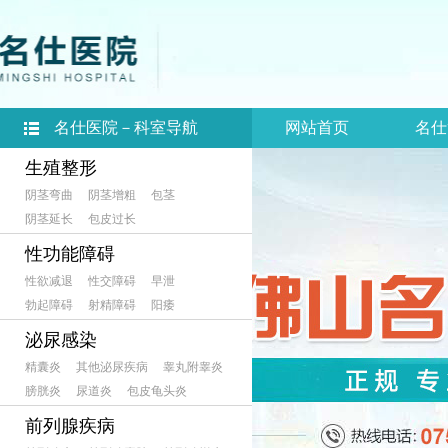
名仕医院－科室导航
网站首页
名仕
生殖整形
阴茎弯曲
阴茎增粗
包茎
阴茎延长
包皮过长
性功能障碍
性欲减退
性交障碍
早泄
勃起障碍
射精障碍
阳痿
泌尿感染
精囊炎
其他泌尿疾病
睾丸附睾炎
膀胱炎
尿道炎
包皮龟头炎
前列腺疾病