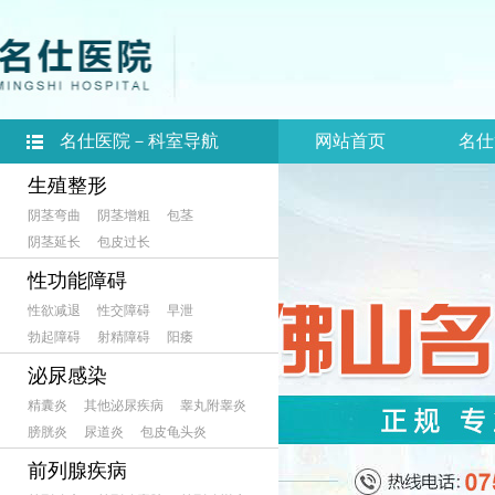
名仕医院－科室导航
网站首页
名仕
生殖整形
阴茎弯曲
阴茎增粗
包茎
阴茎延长
包皮过长
性功能障碍
性欲减退
性交障碍
早泄
勃起障碍
射精障碍
阳痿
泌尿感染
精囊炎
其他泌尿疾病
睾丸附睾炎
膀胱炎
尿道炎
包皮龟头炎
前列腺疾病