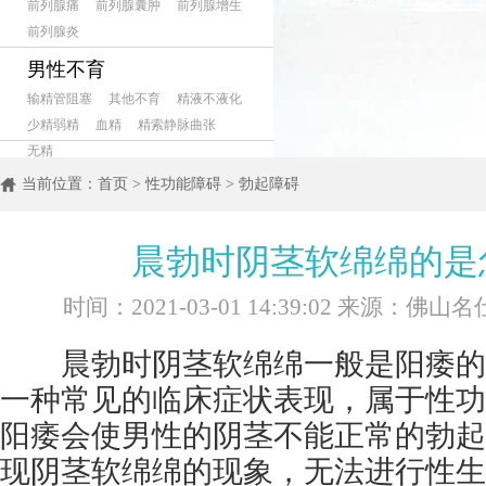
前列腺痛
前列腺囊肿
前列腺增生
前列腺炎
男性不育
输精管阻塞
其他不育
精液不液化
少精弱精
血精
精索静脉曲张
无精
当前位置：
首页
>
性功能障碍
>
勃起障碍
晨勃时阴茎软绵绵的是
时间：2021-03-01 14:39:02 来源：佛
晨勃时阴茎软绵绵一般是阳痿的
一种常见的临床症状表现，属于性功
阳痿会使男性的阴茎不能正常的勃起
现阴茎软绵绵的现象，无法进行性生