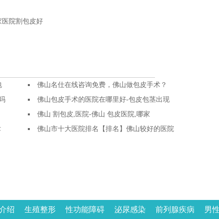
家医院割包皮好
包
佛山名仕在线咨询免费，佛山做包皮手术？
吗
佛山包皮手术的医院在哪里好-包皮包茎出现
佛山 割包皮,医院-佛山 包皮医院,哪家
术
佛山市十大医院排名【排名】佛山较好的医院
介绍
生殖整形
性功能障碍
泌尿感染
前列腺疾病
男