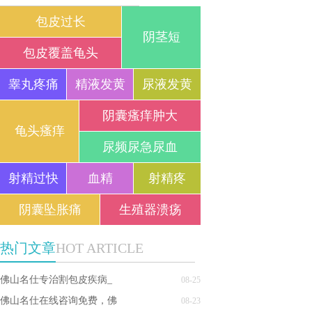
包皮过长
阴茎短
包皮覆盖龟头
睾丸疼痛
精液发黄
尿液发黄
阴囊瘙痒肿大
龟头瘙痒
尿频尿急尿血
射精过快
血精
射精疼
阴囊坠胀痛
生殖器溃疡
热门文章
HOT ARTICLE
佛山名仕专治割包皮疾病_
08-25
佛山名仕在线咨询免费，佛
08-23