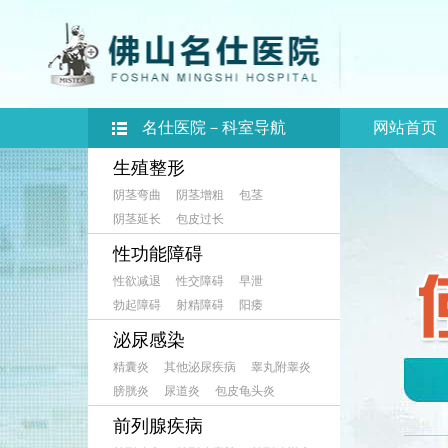
名仕医院－科室导航
网站首页
生殖整形
阴茎弯曲
阴茎增粗
包茎
阴茎延长
包皮过长
性功能障碍
性欲减退
性交障碍
早泄
勃起障碍
射精障碍
阳痿
泌尿感染
精囊炎
其他泌尿疾病
睾丸附睾炎
膀胱炎
尿道炎
包皮龟头炎
前列腺疾病